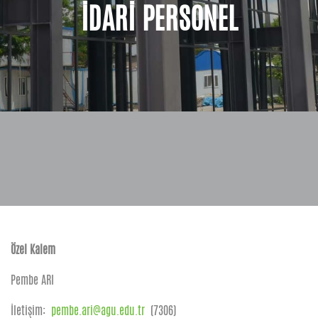
İDARİ PERSONEL
Özel Kalem
Pembe ARI
İletişim:
pembe.ari@agu.edu.tr
(7306)