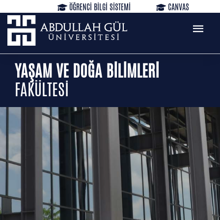
ÖĞRENCİ BİLGİ SİSTEMİ
CANVAS
KÜTÜPHANE
REZERVASYON
WEB MAİL
TR
EN
YAŞAM VE DOĞA BİLİMLERİ
FAKÜLTESİ