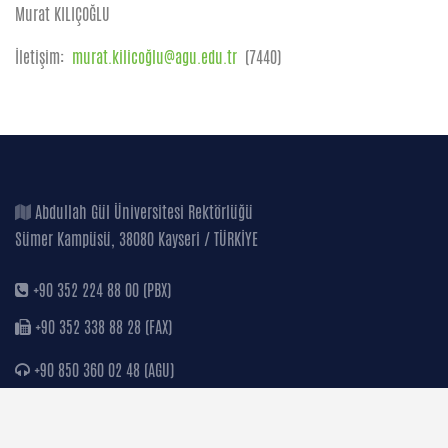
Murat KILIÇOĞLU
İletişim:
murat.kilicoğlu@agu.edu.tr
(7440)
Abdullah Gül Üniversitesi Rektörlüğü
Sümer Kampüsü, 38080 Kayseri / TÜRKİYE
+90 352 224 88 00 (PBX)
+90 352 338 88 28 (FAX)
+90 850 360 02 48 (AGU)
+90 549 241 93 80 (WhatsApp)