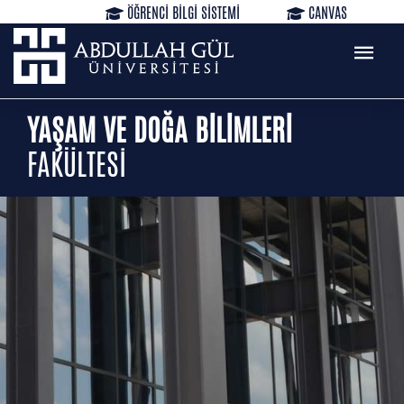
ÖĞRENCİ BİLGİ SİSTEMİ
CANVAS
KÜTÜPHANE
REZERVASYON
WEB MAİL
TR
EN
YAŞAM VE DOĞA BİLİMLERİ
FAKÜLTESİ