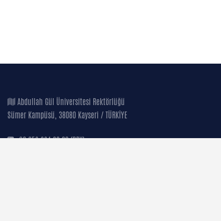
Abdullah Gül Üniversitesi Rektörlüğü
Sümer Kampüsü, 38080 Kayseri / TÜRKİYE
+90 352 224 88 00 (PBX)
+90 352 338 88 28 (FAX)
+90 850 360 02 48 (AGU)
+90 549 241 93 80 (WhatsApp)