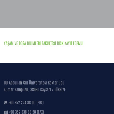
YAŞAM VE DOĞA BİLİMLERİ FAKÜLTESİ RİSK KAYIT FORMU
Abdullah Gül Üniversitesi Rektörlüğü
Sümer Kampüsü, 38080 Kayseri / TÜRKİYE
+90 352 224 88 00 (PBX)
+90 352 338 88 28 (FAX)