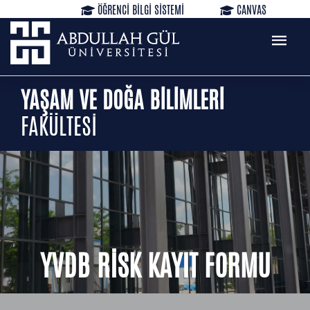
ÖĞRENCİ BİLGİ SİSTEMİ
CANVAS
KÜTÜPHANE
REZERVASYON
WEB MAİL
TR
EN
YAŞAM VE DOĞA BİLİMLERİ
FAKÜLTESİ
YVDB RİSK KAYIT FORMU