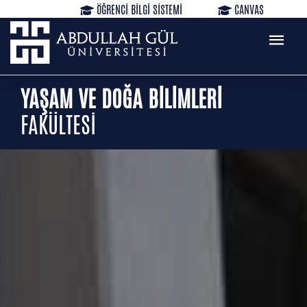
ÖĞRENCİ BİLGİ SİSTEMİ
CANVAS
KÜTÜPHANE
REZERVASYON
WEB MAİL
TR
EN
YAŞAM VE DOĞA BİLİMLERİ
FAKÜLTESİ